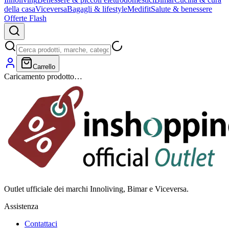
della casa
Viceversa
Bagagli & lifestyle
Medifit
Salute & benessere
Offerte Flash
Carrello
Caricamento prodotto…
Outlet ufficiale dei marchi Innoliving, Bimar e Viceversa.
Assistenza
Contattaci