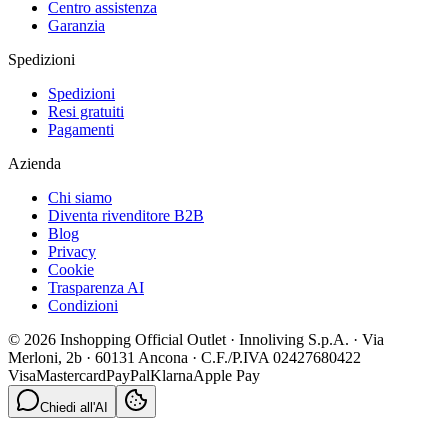
Centro assistenza
Garanzia
Spedizioni
Spedizioni
Resi gratuiti
Pagamenti
Azienda
Chi siamo
Diventa rivenditore B2B
Blog
Privacy
Cookie
Trasparenza AI
Condizioni
© 2026 Inshopping Official Outlet · Innoliving S.p.A. · Via
Merloni, 2b · 60131 Ancona · C.F./P.IVA 02427680422
Visa
Mastercard
PayPal
Klarna
Apple Pay
Chiedi all'AI