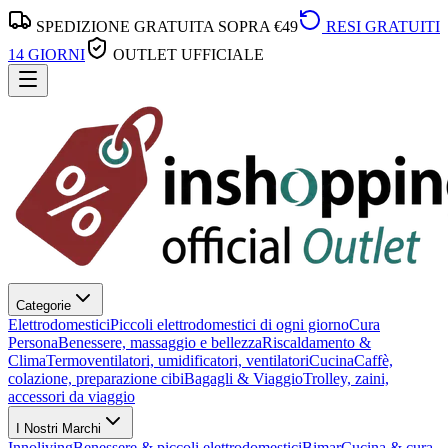
SPEDIZIONE GRATUITA SOPRA €49
RESI GRATUITI
14 GIORNI
OUTLET UFFICIALE
Categorie
Elettrodomestici
Piccoli elettrodomestici di ogni giorno
Cura
Persona
Benessere, massaggio e bellezza
Riscaldamento &
Clima
Termoventilatori, umidificatori, ventilatori
Cucina
Caffè,
colazione, preparazione cibi
Bagagli & Viaggio
Trolley, zaini,
accessori da viaggio
I Nostri Marchi
Innoliving
Benessere & piccoli elettrodomestici
Bimar
Cucina & cura