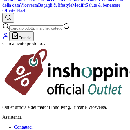
della casa
Viceversa
Bagagli & lifestyle
Medifit
Salute & benessere
Offerte Flash
Carrello
Caricamento prodotto…
Outlet ufficiale dei marchi Innoliving, Bimar e Viceversa.
Assistenza
Contattaci