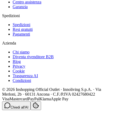
Centro assistenza
Garanzia
Spedizioni
Spedizioni
Resi gratuiti
Pagamenti
Azienda
Chi siamo
Diventa rivenditore B2B
Blog
Privacy
Cookie
Trasparenza AI
Condizioni
© 2026 Inshopping Official Outlet · Innoliving S.p.A. · Via
Merloni, 2b · 60131 Ancona · C.F./P.IVA 02427680422
Visa
Mastercard
PayPal
Klarna
Apple Pay
Chiedi all'AI