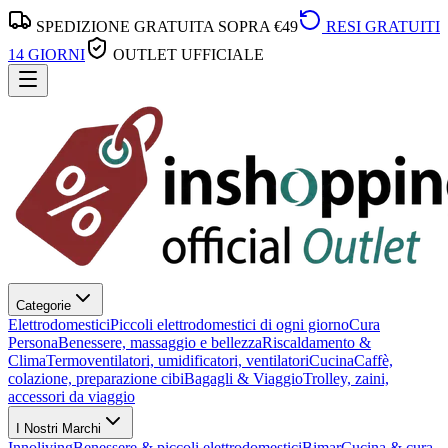
SPEDIZIONE GRATUITA SOPRA €49
RESI GRATUITI
14 GIORNI
OUTLET UFFICIALE
Categorie
Elettrodomestici
Piccoli elettrodomestici di ogni giorno
Cura
Persona
Benessere, massaggio e bellezza
Riscaldamento &
Clima
Termoventilatori, umidificatori, ventilatori
Cucina
Caffè,
colazione, preparazione cibi
Bagagli & Viaggio
Trolley, zaini,
accessori da viaggio
I Nostri Marchi
Innoliving
Benessere & piccoli elettrodomestici
Bimar
Cucina & cura