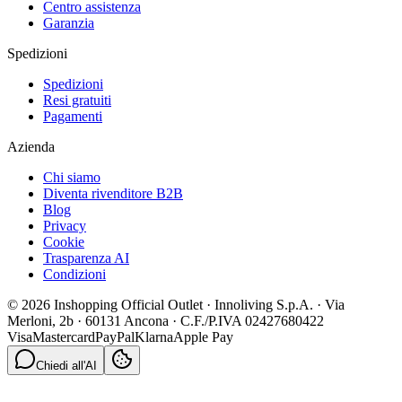
Centro assistenza
Garanzia
Spedizioni
Spedizioni
Resi gratuiti
Pagamenti
Azienda
Chi siamo
Diventa rivenditore B2B
Blog
Privacy
Cookie
Trasparenza AI
Condizioni
© 2026 Inshopping Official Outlet · Innoliving S.p.A. · Via
Merloni, 2b · 60131 Ancona · C.F./P.IVA 02427680422
Visa
Mastercard
PayPal
Klarna
Apple Pay
Chiedi all'AI