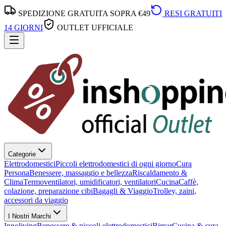
SPEDIZIONE GRATUITA SOPRA €49
RESI GRATUITI
14 GIORNI
OUTLET UFFICIALE
Categorie
Elettrodomestici
Piccoli elettrodomestici di ogni giorno
Cura
Persona
Benessere, massaggio e bellezza
Riscaldamento &
Clima
Termoventilatori, umidificatori, ventilatori
Cucina
Caffè,
colazione, preparazione cibi
Bagagli & Viaggio
Trolley, zaini,
accessori da viaggio
I Nostri Marchi
Innoliving
Benessere & piccoli elettrodomestici
Bimar
Cucina & cura