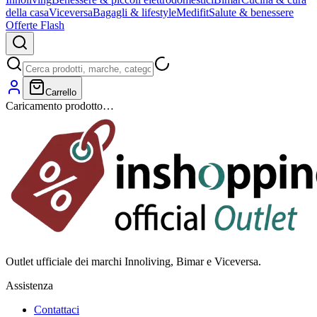
della casa
Viceversa
Bagagli & lifestyle
Medifit
Salute & benessere
Offerte Flash
Carrello
Caricamento prodotto…
Outlet ufficiale dei marchi Innoliving, Bimar e Viceversa.
Assistenza
Contattaci