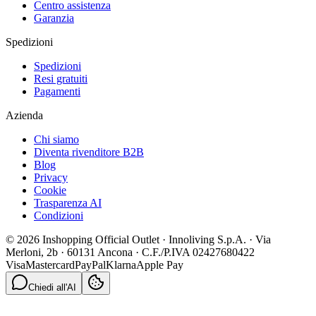
Centro assistenza
Garanzia
Spedizioni
Spedizioni
Resi gratuiti
Pagamenti
Azienda
Chi siamo
Diventa rivenditore B2B
Blog
Privacy
Cookie
Trasparenza AI
Condizioni
© 2026 Inshopping Official Outlet · Innoliving S.p.A. · Via
Merloni, 2b · 60131 Ancona · C.F./P.IVA 02427680422
Visa
Mastercard
PayPal
Klarna
Apple Pay
Chiedi all'AI