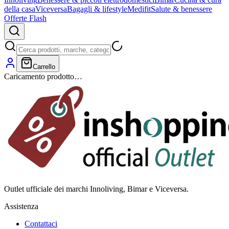
della casa
Viceversa
Bagagli & lifestyle
Medifit
Salute & benessere
Offerte Flash
Carrello
Caricamento prodotto…
Outlet ufficiale dei marchi Innoliving, Bimar e Viceversa.
Assistenza
Contattaci