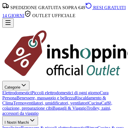
SPEDIZIONE GRATUITA SOPRA €49
RESI GRATUITI
14 GIORNI
OUTLET UFFICIALE
Categorie
Elettrodomestici
Piccoli elettrodomestici di ogni giorno
Cura
Persona
Benessere, massaggio e bellezza
Riscaldamento &
Clima
Termoventilatori, umidificatori, ventilatori
Cucina
Caffè,
colazione, preparazione cibi
Bagagli & Viaggio
Trolley, zaini,
accessori da viaggio
I Nostri Marchi
Innoliving
Benessere & piccoli elettrodomestici
Bimar
Cucina & cura