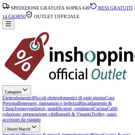
SPEDIZIONE GRATUITA SOPRA €49
RESI GRATUITI
14 GIORNI
OUTLET UFFICIALE
Categorie
Elettrodomestici
Piccoli elettrodomestici di ogni giorno
Cura
Persona
Benessere, massaggio e bellezza
Riscaldamento &
Clima
Termoventilatori, umidificatori, ventilatori
Cucina
Caffè,
colazione, preparazione cibi
Bagagli & Viaggio
Trolley, zaini,
accessori da viaggio
I Nostri Marchi
Innoliving
Benessere & piccoli elettrodomestici
Bimar
Cucina & cura