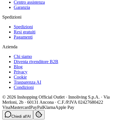
Centro assistenza
Garanzia
Spedizioni
Spedizioni
Resi gratuiti
Pagamenti
Azienda
Chi siamo
Diventa rivenditore B2B
Blog
Privacy
Cookie
Trasparenza AI
Condizioni
© 2026 Inshopping Official Outlet · Innoliving S.p.A. · Via
Merloni, 2b · 60131 Ancona · C.F./P.IVA 02427680422
Visa
Mastercard
PayPal
Klarna
Apple Pay
Chiedi all'AI