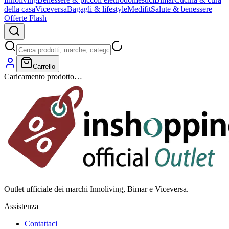
della casa
Viceversa
Bagagli & lifestyle
Medifit
Salute & benessere
Offerte Flash
Carrello
Caricamento prodotto…
Outlet ufficiale dei marchi Innoliving, Bimar e Viceversa.
Assistenza
Contattaci