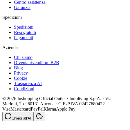
Centro assistenza
Garanzia
Spedizioni
Spedizioni
Resi gratuiti
Pagamenti
Azienda
Chi siamo
Diventa rivenditore B2B
Blog
Privacy
Cookie
Trasparenza AI
Condizioni
© 2026 Inshopping Official Outlet · Innoliving S.p.A. · Via
Merloni, 2b · 60131 Ancona · C.F./P.IVA 02427680422
Visa
Mastercard
PayPal
Klarna
Apple Pay
Chiedi all'AI