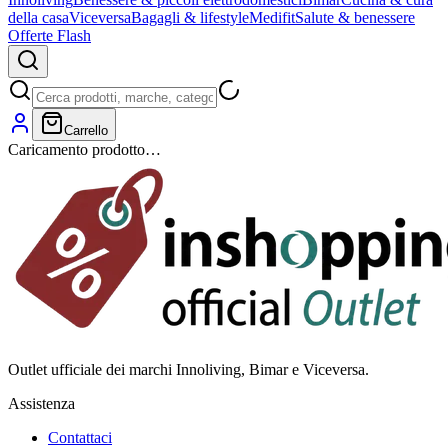
della casa
Viceversa
Bagagli & lifestyle
Medifit
Salute & benessere
Offerte Flash
Carrello
Caricamento prodotto…
Outlet ufficiale dei marchi Innoliving, Bimar e Viceversa.
Assistenza
Contattaci