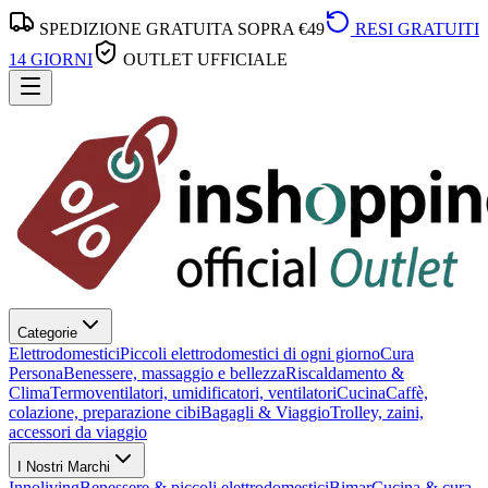
SPEDIZIONE GRATUITA SOPRA €49
RESI GRATUITI
14 GIORNI
OUTLET UFFICIALE
Categorie
Elettrodomestici
Piccoli elettrodomestici di ogni giorno
Cura
Persona
Benessere, massaggio e bellezza
Riscaldamento &
Clima
Termoventilatori, umidificatori, ventilatori
Cucina
Caffè,
colazione, preparazione cibi
Bagagli & Viaggio
Trolley, zaini,
accessori da viaggio
I Nostri Marchi
Innoliving
Benessere & piccoli elettrodomestici
Bimar
Cucina & cura