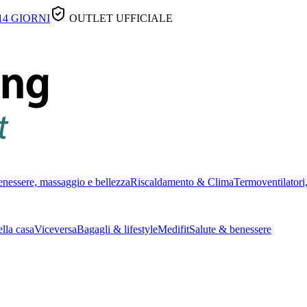
14 GIORNI
OUTLET UFFICIALE
nessere, massaggio e bellezza
Riscaldamento & Clima
Termoventilatori,
lla casa
Viceversa
Bagagli & lifestyle
Medifit
Salute & benessere