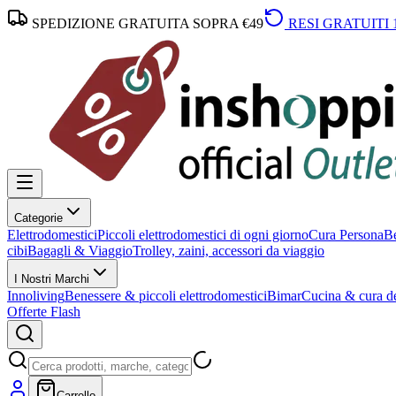
SPEDIZIONE GRATUITA SOPRA €49
RESI GRATUITI 
Categorie
Elettrodomestici
Piccoli elettrodomestici di ogni giorno
Cura Persona
Be
cibi
Bagagli & Viaggio
Trolley, zaini, accessori da viaggio
I Nostri Marchi
Innoliving
Benessere & piccoli elettrodomestici
Bimar
Cucina & cura de
Offerte Flash
Carrello