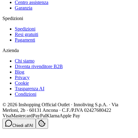
Centro assistenza
Garanzia
Spedizioni
Spedizioni
Resi gratuiti
Pagamenti
Azienda
Chi siamo
Diventa rivenditore B2B
Blog
Privacy
Cookie
Trasparenza AI
Condizioni
© 2026 Inshopping Official Outlet · Innoliving S.p.A. · Via
Merloni, 2b · 60131 Ancona · C.F./P.IVA 02427680422
Visa
Mastercard
PayPal
Klarna
Apple Pay
Chiedi all'AI