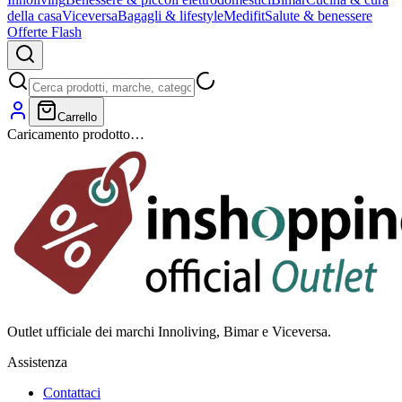
della casa
Viceversa
Bagagli & lifestyle
Medifit
Salute & benessere
Offerte Flash
Carrello
Caricamento prodotto…
Outlet ufficiale dei marchi Innoliving, Bimar e Viceversa.
Assistenza
Contattaci