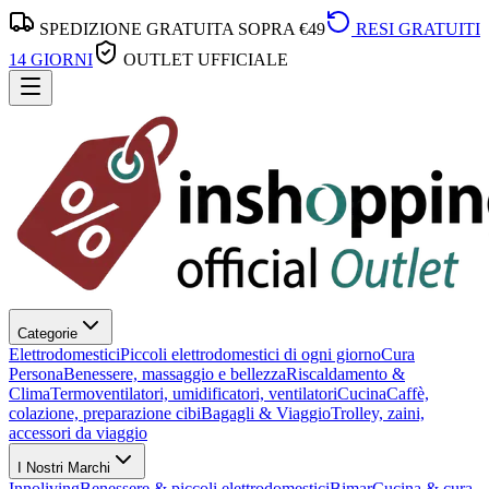
SPEDIZIONE GRATUITA SOPRA €49
RESI GRATUITI
14 GIORNI
OUTLET UFFICIALE
Categorie
Elettrodomestici
Piccoli elettrodomestici di ogni giorno
Cura
Persona
Benessere, massaggio e bellezza
Riscaldamento &
Clima
Termoventilatori, umidificatori, ventilatori
Cucina
Caffè,
colazione, preparazione cibi
Bagagli & Viaggio
Trolley, zaini,
accessori da viaggio
I Nostri Marchi
Innoliving
Benessere & piccoli elettrodomestici
Bimar
Cucina & cura