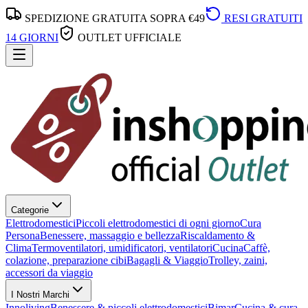
SPEDIZIONE GRATUITA SOPRA €49
RESI GRATUITI
14 GIORNI
OUTLET UFFICIALE
Categorie
Elettrodomestici
Piccoli elettrodomestici di ogni giorno
Cura
Persona
Benessere, massaggio e bellezza
Riscaldamento &
Clima
Termoventilatori, umidificatori, ventilatori
Cucina
Caffè,
colazione, preparazione cibi
Bagagli & Viaggio
Trolley, zaini,
accessori da viaggio
I Nostri Marchi
Innoliving
Benessere & piccoli elettrodomestici
Bimar
Cucina & cura