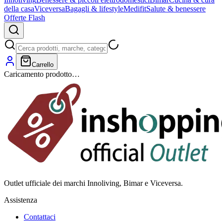
della casa
Viceversa
Bagagli & lifestyle
Medifit
Salute & benessere
Offerte Flash
Carrello
Caricamento prodotto…
Outlet ufficiale dei marchi Innoliving, Bimar e Viceversa.
Assistenza
Contattaci