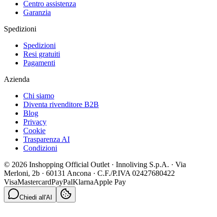
Centro assistenza
Garanzia
Spedizioni
Spedizioni
Resi gratuiti
Pagamenti
Azienda
Chi siamo
Diventa rivenditore B2B
Blog
Privacy
Cookie
Trasparenza AI
Condizioni
© 2026 Inshopping Official Outlet · Innoliving S.p.A. · Via
Merloni, 2b · 60131 Ancona · C.F./P.IVA 02427680422
Visa
Mastercard
PayPal
Klarna
Apple Pay
Chiedi all'AI