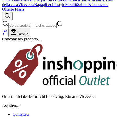
della casa
Viceversa
Bagagli & lifestyle
Medifit
Salute & benessere
Offerte Flash
Carrello
Caricamento prodotto…
Outlet ufficiale dei marchi Innoliving, Bimar e Viceversa.
Assistenza
Contattaci