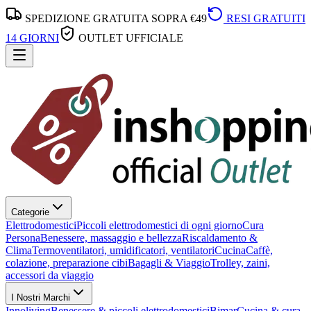
SPEDIZIONE GRATUITA SOPRA €49
RESI GRATUITI
14 GIORNI
OUTLET UFFICIALE
Categorie
Elettrodomestici
Piccoli elettrodomestici di ogni giorno
Cura
Persona
Benessere, massaggio e bellezza
Riscaldamento &
Clima
Termoventilatori, umidificatori, ventilatori
Cucina
Caffè,
colazione, preparazione cibi
Bagagli & Viaggio
Trolley, zaini,
accessori da viaggio
I Nostri Marchi
Innoliving
Benessere & piccoli elettrodomestici
Bimar
Cucina & cura