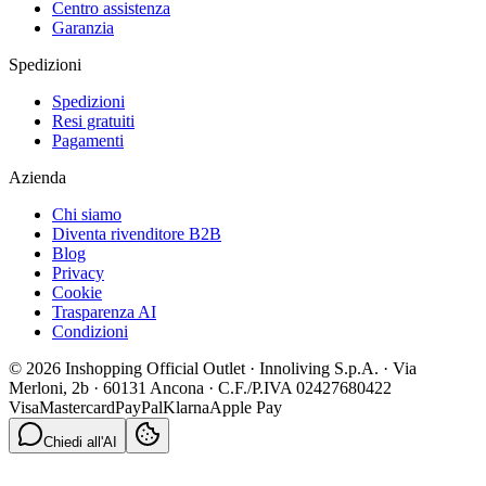
Centro assistenza
Garanzia
Spedizioni
Spedizioni
Resi gratuiti
Pagamenti
Azienda
Chi siamo
Diventa rivenditore B2B
Blog
Privacy
Cookie
Trasparenza AI
Condizioni
© 2026 Inshopping Official Outlet · Innoliving S.p.A. · Via
Merloni, 2b · 60131 Ancona · C.F./P.IVA 02427680422
Visa
Mastercard
PayPal
Klarna
Apple Pay
Chiedi all'AI