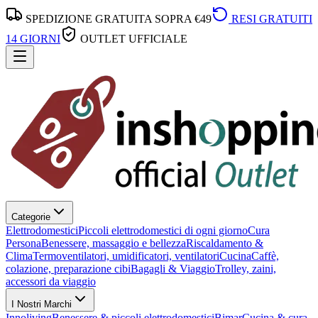
SPEDIZIONE GRATUITA SOPRA €49
RESI GRATUITI
14 GIORNI
OUTLET UFFICIALE
Categorie
Elettrodomestici
Piccoli elettrodomestici di ogni giorno
Cura
Persona
Benessere, massaggio e bellezza
Riscaldamento &
Clima
Termoventilatori, umidificatori, ventilatori
Cucina
Caffè,
colazione, preparazione cibi
Bagagli & Viaggio
Trolley, zaini,
accessori da viaggio
I Nostri Marchi
Innoliving
Benessere & piccoli elettrodomestici
Bimar
Cucina & cura