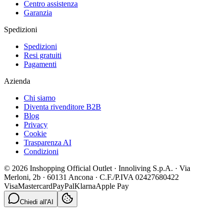
Centro assistenza
Garanzia
Spedizioni
Spedizioni
Resi gratuiti
Pagamenti
Azienda
Chi siamo
Diventa rivenditore B2B
Blog
Privacy
Cookie
Trasparenza AI
Condizioni
© 2026 Inshopping Official Outlet · Innoliving S.p.A. · Via
Merloni, 2b · 60131 Ancona · C.F./P.IVA 02427680422
Visa
Mastercard
PayPal
Klarna
Apple Pay
Chiedi all'AI