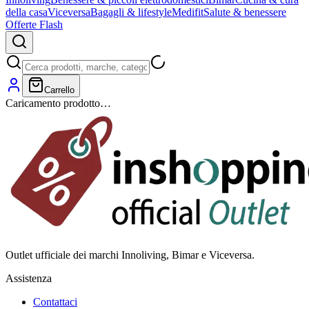
della casa
Viceversa
Bagagli & lifestyle
Medifit
Salute & benessere
Offerte Flash
Carrello
Caricamento prodotto…
Outlet ufficiale dei marchi Innoliving, Bimar e Viceversa.
Assistenza
Contattaci