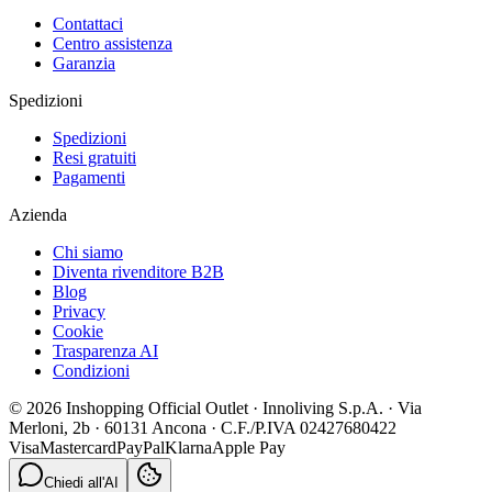
Contattaci
Centro assistenza
Garanzia
Spedizioni
Spedizioni
Resi gratuiti
Pagamenti
Azienda
Chi siamo
Diventa rivenditore B2B
Blog
Privacy
Cookie
Trasparenza AI
Condizioni
© 2026 Inshopping Official Outlet · Innoliving S.p.A. · Via
Merloni, 2b · 60131 Ancona · C.F./P.IVA 02427680422
Visa
Mastercard
PayPal
Klarna
Apple Pay
Chiedi all'AI