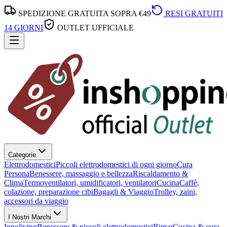
SPEDIZIONE GRATUITA SOPRA €49
RESI GRATUITI
14 GIORNI
OUTLET UFFICIALE
Categorie
Elettrodomestici
Piccoli elettrodomestici di ogni giorno
Cura
Persona
Benessere, massaggio e bellezza
Riscaldamento &
Clima
Termoventilatori, umidificatori, ventilatori
Cucina
Caffè,
colazione, preparazione cibi
Bagagli & Viaggio
Trolley, zaini,
accessori da viaggio
I Nostri Marchi
Innoliving
Benessere & piccoli elettrodomestici
Bimar
Cucina & cura