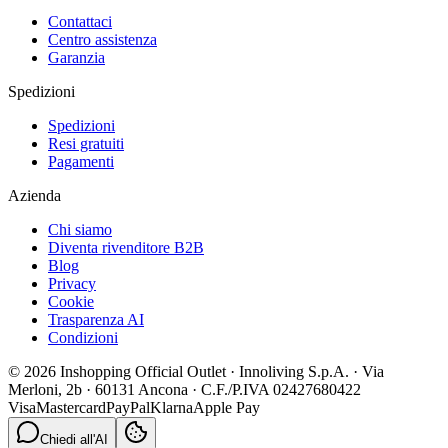
Contattaci
Centro assistenza
Garanzia
Spedizioni
Spedizioni
Resi gratuiti
Pagamenti
Azienda
Chi siamo
Diventa rivenditore B2B
Blog
Privacy
Cookie
Trasparenza AI
Condizioni
© 2026 Inshopping Official Outlet · Innoliving S.p.A. · Via
Merloni, 2b · 60131 Ancona · C.F./P.IVA 02427680422
Visa
Mastercard
PayPal
Klarna
Apple Pay
Chiedi all'AI