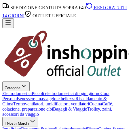
SPEDIZIONE GRATUITA SOPRA €49
RESI GRATUITI
14 GIORNI
OUTLET UFFICIALE
Categorie
Elettrodomestici
Piccoli elettrodomestici di ogni giorno
Cura
Persona
Benessere, massaggio e bellezza
Riscaldamento &
Clima
Termoventilatori, umidificatori, ventilatori
Cucina
Caffè,
colazione, preparazione cibi
Bagagli & Viaggio
Trolley, zaini,
accessori da viaggio
I Nostri Marchi
Innoliving
Benessere & piccoli elettrodomestici
Bimar
Cucina & cura