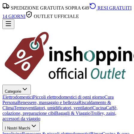
SPEDIZIONE GRATUITA SOPRA €49
RESI GRATUITI
14 GIORNI
OUTLET UFFICIALE
Categorie
Elettrodomestici
Piccoli elettrodomestici di ogni giorno
Cura
Persona
Benessere, massaggio e bellezza
Riscaldamento &
Clima
Termoventilatori, umidificatori, ventilatori
Cucina
Caffè,
colazione, preparazione cibi
Bagagli & Viaggio
Trolley, zaini,
accessori da viaggio
I Nostri Marchi
Innoliving
Benessere & piccoli elettrodomestici
Bimar
Cucina & cura