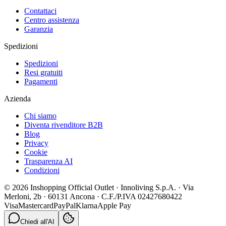
Contattaci
Centro assistenza
Garanzia
Spedizioni
Spedizioni
Resi gratuiti
Pagamenti
Azienda
Chi siamo
Diventa rivenditore B2B
Blog
Privacy
Cookie
Trasparenza AI
Condizioni
© 2026 Inshopping Official Outlet · Innoliving S.p.A. · Via
Merloni, 2b · 60131 Ancona · C.F./P.IVA 02427680422
Visa
Mastercard
PayPal
Klarna
Apple Pay
Chiedi all'AI