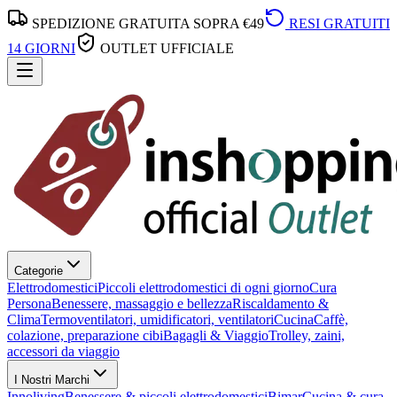
SPEDIZIONE GRATUITA SOPRA €49
RESI GRATUITI
14 GIORNI
OUTLET UFFICIALE
Categorie
Elettrodomestici
Piccoli elettrodomestici di ogni giorno
Cura
Persona
Benessere, massaggio e bellezza
Riscaldamento &
Clima
Termoventilatori, umidificatori, ventilatori
Cucina
Caffè,
colazione, preparazione cibi
Bagagli & Viaggio
Trolley, zaini,
accessori da viaggio
I Nostri Marchi
Innoliving
Benessere & piccoli elettrodomestici
Bimar
Cucina & cura