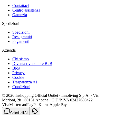
Contattaci
Centro assistenza
Garanzia
Spedizioni
Spedizioni
Resi gratuiti
Pagamenti
Azienda
Chi siamo
Diventa rivenditore B2B
Blog
Privacy
Cookie
Trasparenza AI
Condizioni
© 2026 Inshopping Official Outlet · Innoliving S.p.A. · Via
Merloni, 2b · 60131 Ancona · C.F./P.IVA 02427680422
Visa
Mastercard
PayPal
Klarna
Apple Pay
Chiedi all'AI