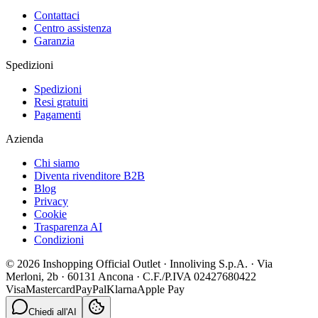
Contattaci
Centro assistenza
Garanzia
Spedizioni
Spedizioni
Resi gratuiti
Pagamenti
Azienda
Chi siamo
Diventa rivenditore B2B
Blog
Privacy
Cookie
Trasparenza AI
Condizioni
© 2026 Inshopping Official Outlet · Innoliving S.p.A. · Via
Merloni, 2b · 60131 Ancona · C.F./P.IVA 02427680422
Visa
Mastercard
PayPal
Klarna
Apple Pay
Chiedi all'AI