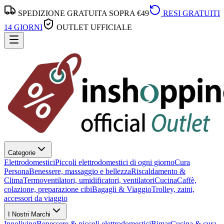
SPEDIZIONE GRATUITA SOPRA €49
RESI GRATUITI
14 GIORNI
OUTLET UFFICIALE
Categorie
Elettrodomestici
Piccoli elettrodomestici di ogni giorno
Cura
Persona
Benessere, massaggio e bellezza
Riscaldamento &
Clima
Termoventilatori, umidificatori, ventilatori
Cucina
Caffè,
colazione, preparazione cibi
Bagagli & Viaggio
Trolley, zaini,
accessori da viaggio
I Nostri Marchi
Innoliving
Benessere & piccoli elettrodomestici
Bimar
Cucina & cura