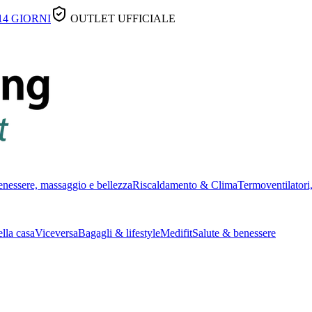
14 GIORNI
OUTLET UFFICIALE
nessere, massaggio e bellezza
Riscaldamento & Clima
Termoventilatori,
lla casa
Viceversa
Bagagli & lifestyle
Medifit
Salute & benessere