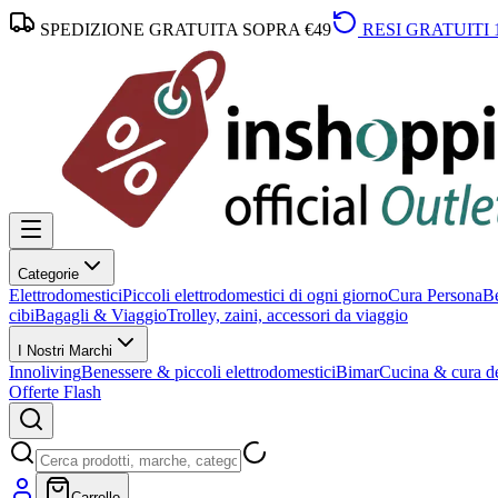
SPEDIZIONE GRATUITA SOPRA €49
RESI GRATUITI 
Categorie
Elettrodomestici
Piccoli elettrodomestici di ogni giorno
Cura Persona
Be
cibi
Bagagli & Viaggio
Trolley, zaini, accessori da viaggio
I Nostri Marchi
Innoliving
Benessere & piccoli elettrodomestici
Bimar
Cucina & cura de
Offerte Flash
Carrello