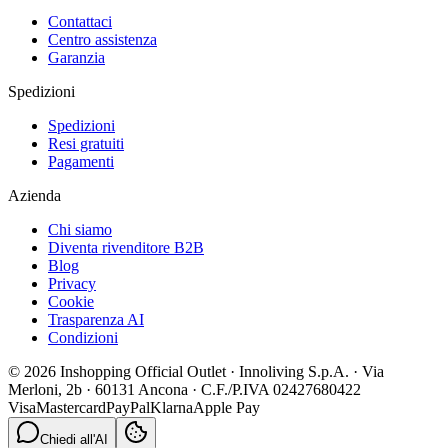
Contattaci
Centro assistenza
Garanzia
Spedizioni
Spedizioni
Resi gratuiti
Pagamenti
Azienda
Chi siamo
Diventa rivenditore B2B
Blog
Privacy
Cookie
Trasparenza AI
Condizioni
© 2026 Inshopping Official Outlet · Innoliving S.p.A. · Via
Merloni, 2b · 60131 Ancona · C.F./P.IVA 02427680422
Visa
Mastercard
PayPal
Klarna
Apple Pay
Chiedi all'AI