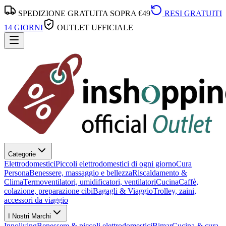
SPEDIZIONE GRATUITA SOPRA €49
RESI GRATUITI
14 GIORNI
OUTLET UFFICIALE
Categorie
Elettrodomestici
Piccoli elettrodomestici di ogni giorno
Cura
Persona
Benessere, massaggio e bellezza
Riscaldamento &
Clima
Termoventilatori, umidificatori, ventilatori
Cucina
Caffè,
colazione, preparazione cibi
Bagagli & Viaggio
Trolley, zaini,
accessori da viaggio
I Nostri Marchi
Innoliving
Benessere & piccoli elettrodomestici
Bimar
Cucina & cura